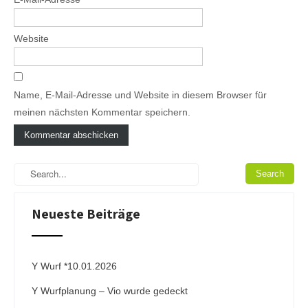
Website
Name, E-Mail-Adresse und Website in diesem Browser für
meinen nächsten Kommentar speichern.
A
l
t
e
Neueste Beiträge
r
n
a
t
i
Y Wurf *10.01.2026
v
Y Wurfplanung – Vio wurde gedeckt
e
: