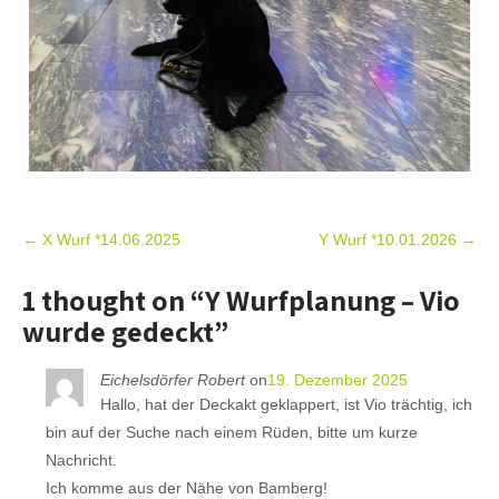
Post
←
X Wurf *14.06.2025
Y Wurf *10.01.2026
→
navigation
1 thought on “
Y Wurfplanung – Vio
wurde gedeckt
”
Eichelsdörfer Robert
on
19. Dezember 2025
Hallo, hat der Deckakt geklappert, ist Vio trächtig, ich
bin auf der Suche nach einem Rüden, bitte um kurze
Nachricht.
Ich komme aus der Nähe von Bamberg!