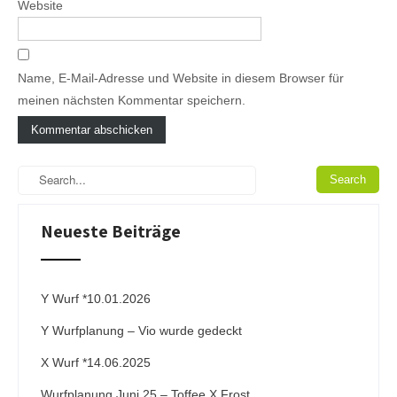
Website
Name, E-Mail-Adresse und Website in diesem Browser für
meinen nächsten Kommentar speichern.
A
l
t
e
Neueste Beiträge
r
n
a
t
i
Y Wurf *10.01.2026
v
Y Wurfplanung – Vio wurde gedeckt
e
:
X Wurf *14.06.2025
Wurfplanung Juni 25 – Toffee X Frost