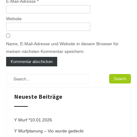
E-Mail-Adresse
*
Website
Name, E-Mail-Adresse und Website in diesem Browser für
meinen nächsten Kommentar speichern.
A
l
t
e
Neueste Beiträge
r
n
a
t
i
Y Wurf *10.01.2026
v
Y Wurfplanung – Vio wurde gedeckt
e