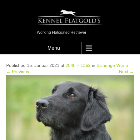
Working Flatcoated Retriever
Menu
Published 15. Januar 2021 at
2048 × 1362
in
Bisherige Würfe
← Previous
Next →