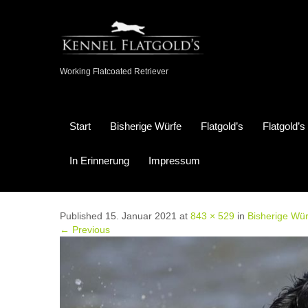
Working Flatcoated Retriever
Start
Bisherige Würfe
Flatgold’s
Flatgold’
In Erinnerung
Impressum
Published 15. Januar 2021 at
843 × 529
in
Bisherige Wür
← Previous