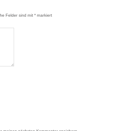
che Felder sind mit
*
markiert
ür meinen nächsten Kommentar speichern.