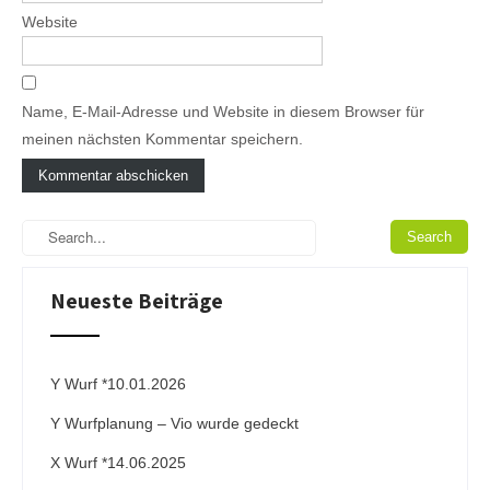
Website
Name, E-Mail-Adresse und Website in diesem Browser für
meinen nächsten Kommentar speichern.
A
l
t
e
Neueste Beiträge
r
n
a
t
i
Y Wurf *10.01.2026
v
Y Wurfplanung – Vio wurde gedeckt
e
:
X Wurf *14.06.2025