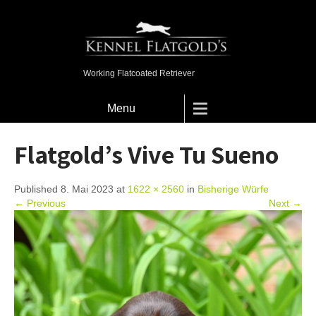
Working Flatcoated Retriever
Menu
Flatgold’s Vive Tu Sueno
Published 8. Mai 2023 at
1622 × 2560
in
Bisherige Würfe
← Previous
Next →