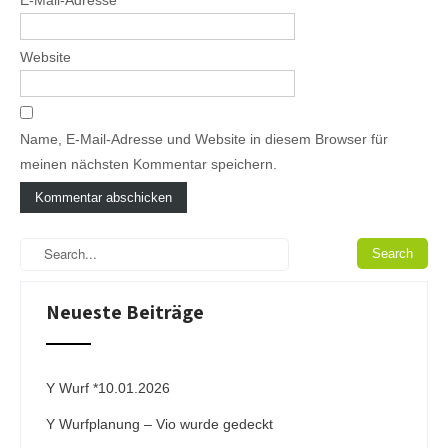
Website
Name, E-Mail-Adresse und Website in diesem Browser für
meinen nächsten Kommentar speichern.
A
l
t
e
Neueste Beiträge
r
n
a
t
i
Y Wurf *10.01.2026
v
Y Wurfplanung – Vio wurde gedeckt
e
: