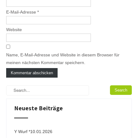
E-Mail-Adresse
*
Website
Name, E-Mail-Adresse und Website in diesem Browser für
meinen nächsten Kommentar speichern.
A
l
t
e
Neueste Beiträge
r
n
a
t
i
Y Wurf *10.01.2026
v