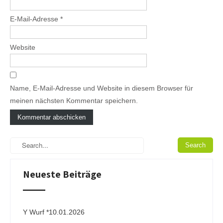
E-Mail-Adresse
*
Website
Name, E-Mail-Adresse und Website in diesem Browser für
meinen nächsten Kommentar speichern.
A
l
t
e
Neueste Beiträge
r
n
a
t
i
Y Wurf *10.01.2026
v