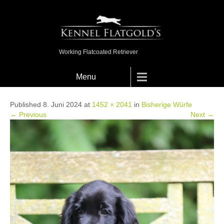
Working Flatcoated Retriever
Menu
Published 8. Juni 2024 at
1452 × 2041
in
Bisherige Würfe
← Previous
Next →