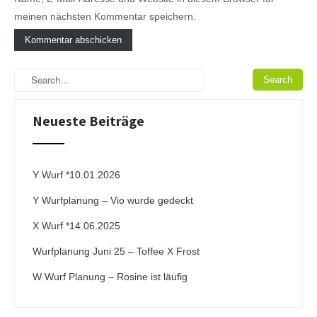
meinen nächsten Kommentar speichern.
A
l
t
e
Neueste Beiträge
r
n
a
t
i
Y Wurf *10.01.2026
v
Y Wurfplanung – Vio wurde gedeckt
e
:
X Wurf *14.06.2025
Wurfplanung Juni 25 – Toffee X Frost
W Wurf Planung – Rosine ist läufig