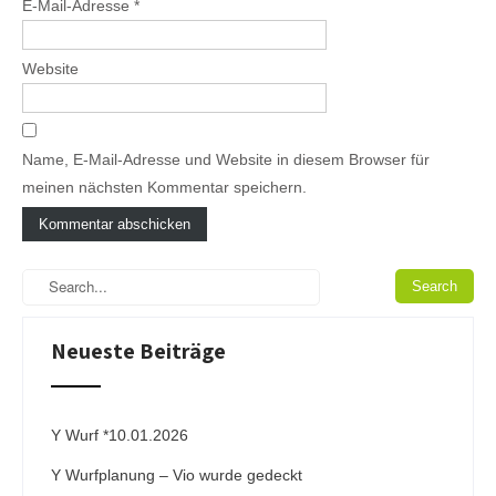
E-Mail-Adresse
*
Website
Name, E-Mail-Adresse und Website in diesem Browser für
meinen nächsten Kommentar speichern.
A
l
t
e
Neueste Beiträge
r
n
a
t
i
Y Wurf *10.01.2026
v
Y Wurfplanung – Vio wurde gedeckt
e