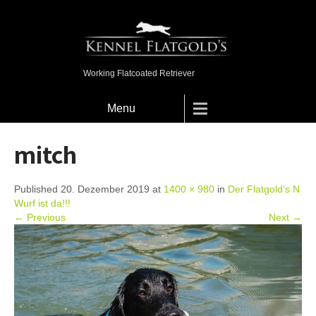
Working Flatcoated Retriever
Menu
mitch
Published 20. Dezember 2019 at
1400 × 980
in
Der Flatgold’s N
Wurf ist da!!!
← Previous
Next →