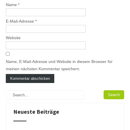
Name
*
E-Mail-Adresse
*
Website
Name, E-Mail-Adresse und Website in diesem Browser für
meinen nächsten Kommentar speichern.
A
l
t
e
Neueste Beiträge
r
n
a
t