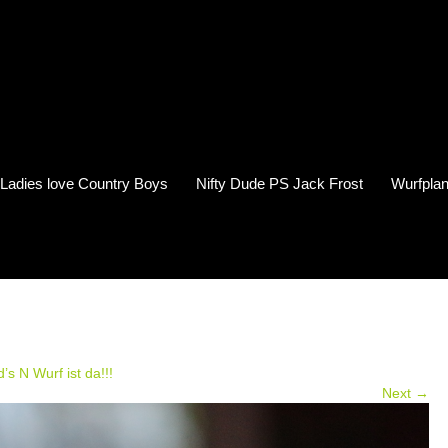
s Ladies love Country Boys
Nifty Dude PS Jack Frost
Wurfplan
’s N Wurf ist da!!!
Next →