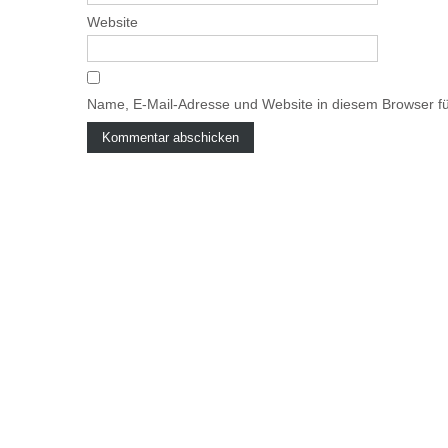
Website
Name, E-Mail-Adresse und Website in diesem Browser f
A
l
t
e
r
n
a
t
i
v
e
: