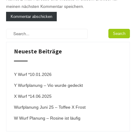
meinen nächsten Kommentar speichern.
A
l
t
e
Neueste Beiträge
r
n
a
t
i
Y Wurf *10.01.2026
v
Y Wurfplanung – Vio wurde gedeckt
e
:
X Wurf *14.06.2025
Wurfplanung Juni 25 – Toffee X Frost
W Wurf Planung – Rosine ist läufig