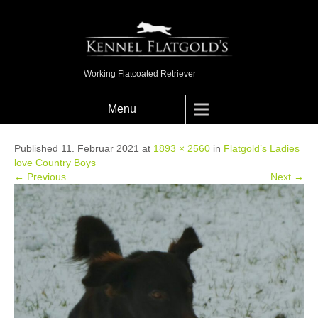
Working Flatcoated Retriever
Menu
Published 11. Februar 2021 at
1893 × 2560
in
Flatgold’s Ladies
love Country Boys
← Previous
Next →