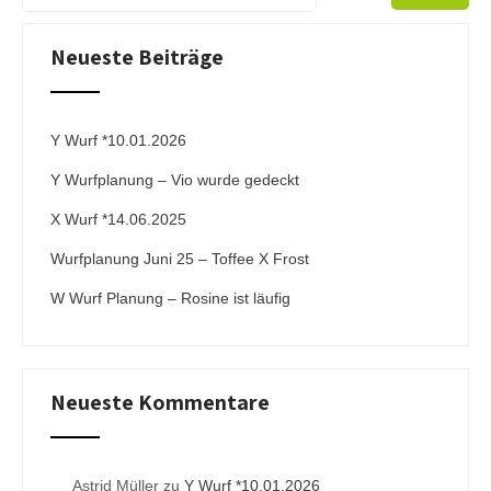
t
e
Neueste Beiträge
r
n
a
t
i
Y Wurf *10.01.2026
v
Y Wurfplanung – Vio wurde gedeckt
e
:
X Wurf *14.06.2025
Wurfplanung Juni 25 – Toffee X Frost
W Wurf Planung – Rosine ist läufig
Neueste Kommentare
Astrid Müller
zu
Y Wurf *10.01.2026