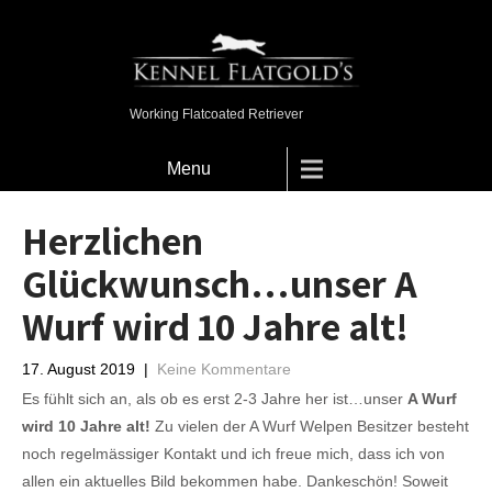
Working Flatcoated Retriever
Menu
Herzlichen
Glückwunsch…unser A
Wurf wird 10 Jahre alt!
17. August 2019
|
Keine Kommentare
Es fühlt sich an, als ob es erst 2-3 Jahre her ist…unser
A Wurf
wird 10 Jahre alt!
Zu vielen der A Wurf Welpen Besitzer besteht
noch regelmässiger Kontakt und ich freue mich, dass ich von
allen ein aktuelles Bild bekommen habe. Dankeschön! Soweit