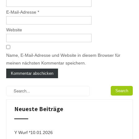
E-Mail-Adresse
*
Website
Name, E-Mail-Adresse und Website in diesem Browser für
meinen nächsten Kommentar speichern.
A
l
t
e
Neueste Beiträge
r
n
a
t
i
Y Wurf *10.01.2026
v