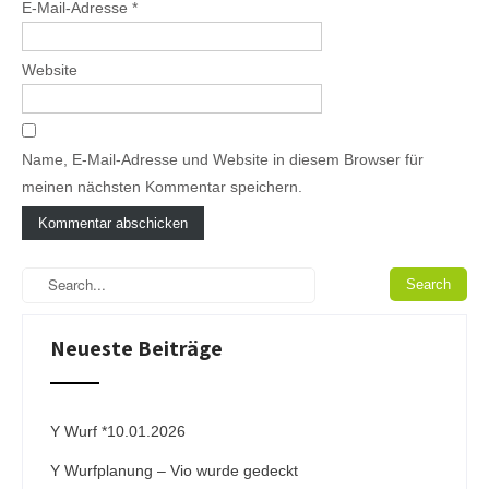
E-Mail-Adresse
*
Website
Name, E-Mail-Adresse und Website in diesem Browser für
meinen nächsten Kommentar speichern.
A
l
t
e
Neueste Beiträge
r
n
a
t
i
Y Wurf *10.01.2026
v
Y Wurfplanung – Vio wurde gedeckt
e