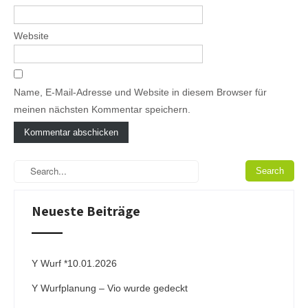
Website
Name, E-Mail-Adresse und Website in diesem Browser für
meinen nächsten Kommentar speichern.
A
l
t
e
Neueste Beiträge
r
n
a
t
i
Y Wurf *10.01.2026
v
Y Wurfplanung – Vio wurde gedeckt
e
: