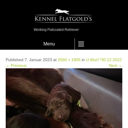
Working Flatcoated Retriever
Menu
Published 7. Januar 2023 at
2560 × 1805
in
U Wurf *30.12.2022
← Previous
Next →