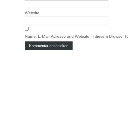
Website
Name, E-Mail-Adresse und Website in diesem Browser f
A
l
t
e
r
n
a
t
i
v
e
: