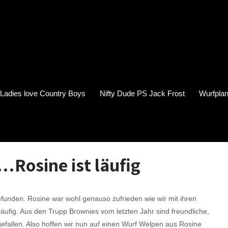
s Ladies love Country Boys
Nifty Dude PS Jack Frost
Wurfplan
…Rosine ist läufig
efunden. Rosine war wohl genauso zufrieden wie wir mit ihren
ufig. Aus den Trupp Brownies vom letzten Jahr sind freundliche,
gefallen. Also hoffen wir nun auf einen Wurf Welpen aus Rosine