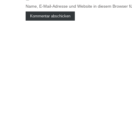
Name, E-Mail-Adresse und Website in diesem Browser f
A
l
t
e
r
n
a
t
i
v
e
: