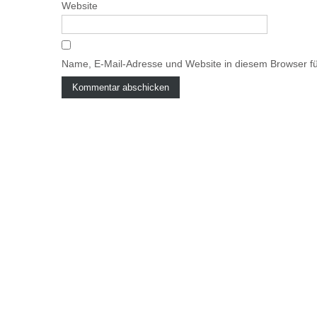
Website
Name, E-Mail-Adresse und Website in diesem Browser f
A
l
t
e
r
n
a
t
i
v
e
: