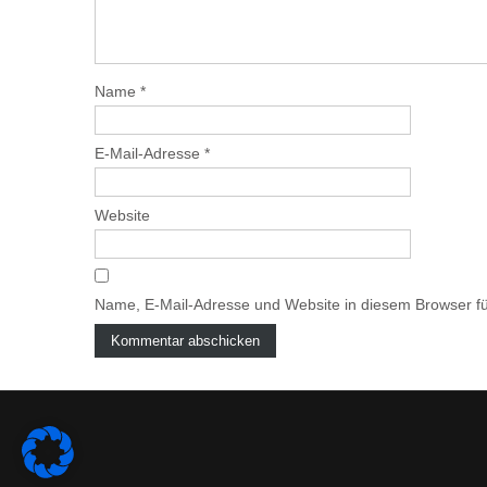
Name
*
E-Mail-Adresse
*
Website
Name, E-Mail-Adresse und Website in diesem Browser f
A
l
t
e
r
n