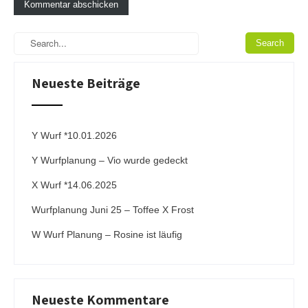
A
l
t
e
Neueste Beiträge
r
n
a
t
i
Y Wurf *10.01.2026
v
Y Wurfplanung – Vio wurde gedeckt
e
:
X Wurf *14.06.2025
Wurfplanung Juni 25 – Toffee X Frost
W Wurf Planung – Rosine ist läufig
Neueste Kommentare