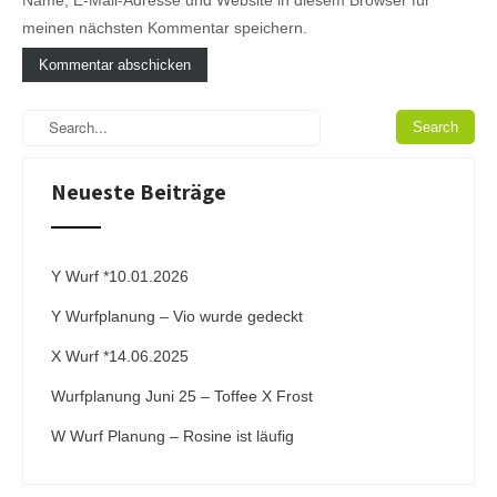
meinen nächsten Kommentar speichern.
A
l
t
e
Neueste Beiträge
r
n
a
t
i
Y Wurf *10.01.2026
v
Y Wurfplanung – Vio wurde gedeckt
e
:
X Wurf *14.06.2025
Wurfplanung Juni 25 – Toffee X Frost
W Wurf Planung – Rosine ist läufig