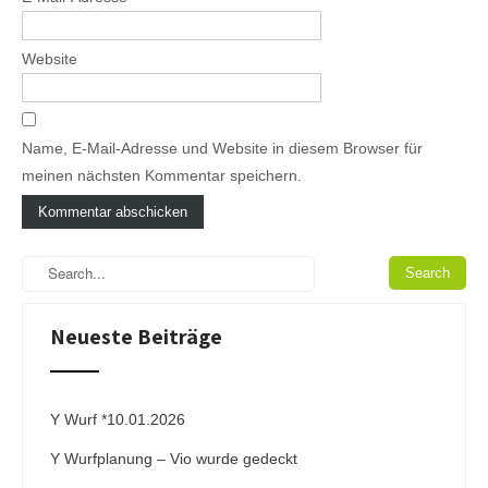
Website
Name, E-Mail-Adresse und Website in diesem Browser für
meinen nächsten Kommentar speichern.
A
l
t
e
Neueste Beiträge
r
n
a
t
i
Y Wurf *10.01.2026
v
Y Wurfplanung – Vio wurde gedeckt
e
: