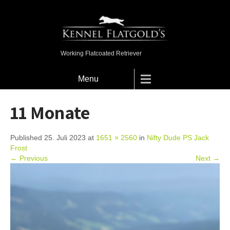
Working Flatcoated Retriever
Menu
11 Monate
Published 25. Juli 2023 at
1651 × 2560
in
Nifty Dude PS Jack
Frost
← Previous
Next →