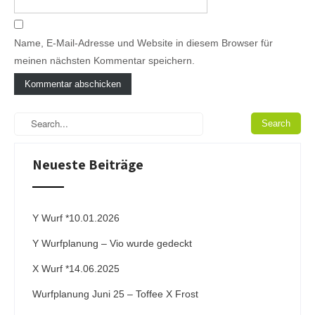
Name, E-Mail-Adresse und Website in diesem Browser für
meinen nächsten Kommentar speichern.
A
l
t
e
Neueste Beiträge
r
n
a
t
i
Y Wurf *10.01.2026
v
Y Wurfplanung – Vio wurde gedeckt
e
:
X Wurf *14.06.2025
Wurfplanung Juni 25 – Toffee X Frost