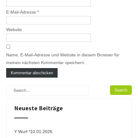
E-Mail-Adresse
*
Website
Name, E-Mail-Adresse und Website in diesem Browser für
meinen nächsten Kommentar speichern.
A
l
t
e
Neueste Beiträge
r
n
a
t
i
Y Wurf *10.01.2026
v