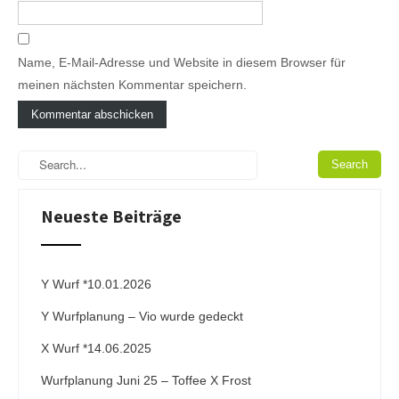
Name, E-Mail-Adresse und Website in diesem Browser für
meinen nächsten Kommentar speichern.
A
l
t
e
Neueste Beiträge
r
n
a
t
i
Y Wurf *10.01.2026
v
Y Wurfplanung – Vio wurde gedeckt
e
:
X Wurf *14.06.2025
Wurfplanung Juni 25 – Toffee X Frost