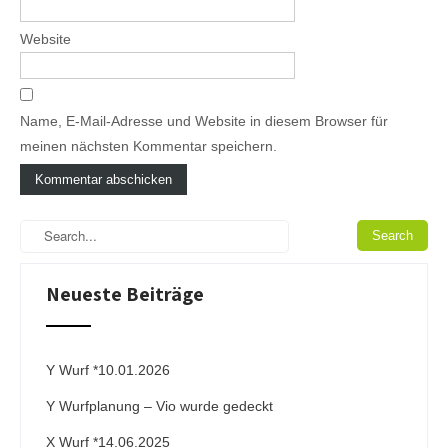
Website
Name, E-Mail-Adresse und Website in diesem Browser für
meinen nächsten Kommentar speichern.
A
l
t
e
Neueste Beiträge
r
n
a
t
i
Y Wurf *10.01.2026
v
Y Wurfplanung – Vio wurde gedeckt
e
:
X Wurf *14.06.2025