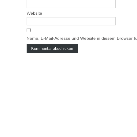
Website
Name, E-Mail-Adresse und Website in diesem Browser f
A
l
t
e
r
n
a
t
i
v
e
: