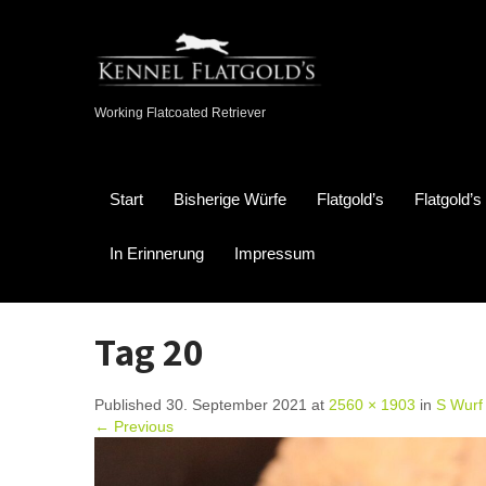
Working Flatcoated Retriever
Start
Bisherige Würfe
Flatgold’s
Flatgold’
In Erinnerung
Impressum
Tag 20
Published 30. September 2021 at
2560 × 1903
in
S Wurf
← Previous