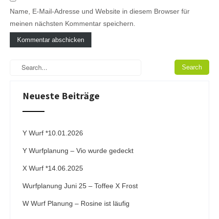
Name, E-Mail-Adresse und Website in diesem Browser für
meinen nächsten Kommentar speichern.
A
l
t
e
Neueste Beiträge
r
n
a
t
i
Y Wurf *10.01.2026
v
Y Wurfplanung – Vio wurde gedeckt
e
:
X Wurf *14.06.2025
Wurfplanung Juni 25 – Toffee X Frost
W Wurf Planung – Rosine ist läufig