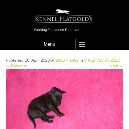
Working Flatcoated Retriever
Menu
Published 10. April 2023 at
2560 × 1662
in
V Wurf *19.03.2023
← Previous
Next →