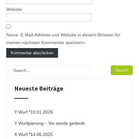
Website
Name, E-Mail-Adresse und Website in diesem Browser für
meinen nächsten Kommentar speichern.
A
l
t
e
Neueste Beiträge
r
n
a
t
i
Y Wurf *10.01.2026
v
Y Wurfplanung – Vio wurde gedeckt
e
:
X Wurf *14.06.2025