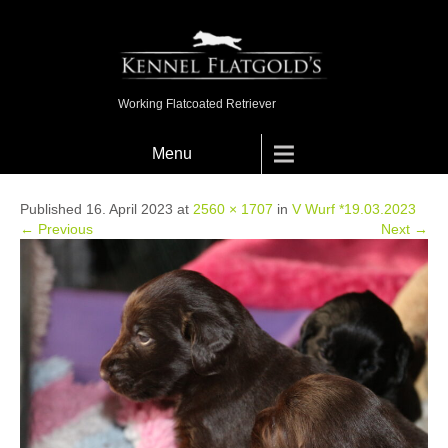
Working Flatcoated Retriever
Menu
Published 16. April 2023 at
2560 × 1707
in
V Wurf *19.03.2023
← Previous
Next →