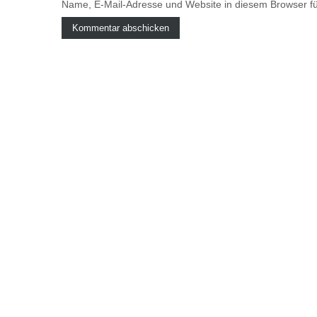
Name, E-Mail-Adresse und Website in diesem Browser f
A
l
t
e
r
n
a
t
i
v
e
: